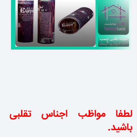
لطفا مواظب اجناس تقلبی
باشید.