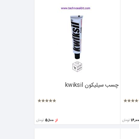
چسب سیلیکون kwiksil
تومان
تومان
از
5,100