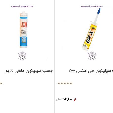
یلیکون جی مکس 200
چسب سیلیکون ماهی لازیو
تومان
از
73,600