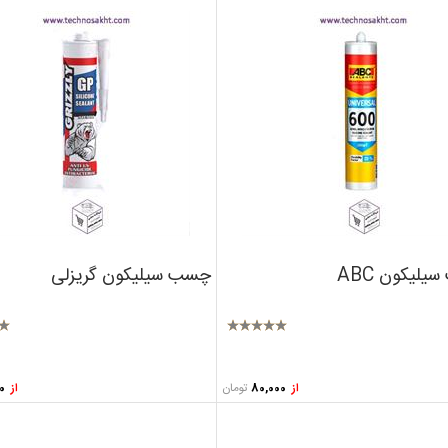
لیکون ABC
چسب سیلیکون گریزلی
تومان
از
80,000
از
21,000