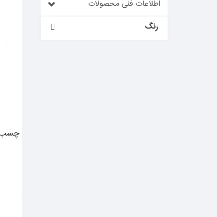
دن براون
اطلاعات فنی محصولات
جانسون
رنگ
نامی گستر دیبا
قرمز
مشکی
قهوه ای تیره
آریا شیمی
قهوه ای روشن
طوسی روشن
دلفین
طوسی تیره
شامپاین
کرم
تسلا
شفاف
شکلاتی
بژ
نقره ای
کاپور
زرد
خاکستری
مات
سبز
آبی
تی اچ تی
سفید
ترک استار
چسب سی
متفرقه
فرم فیکس
سیستا
آرازیم
سناسیل