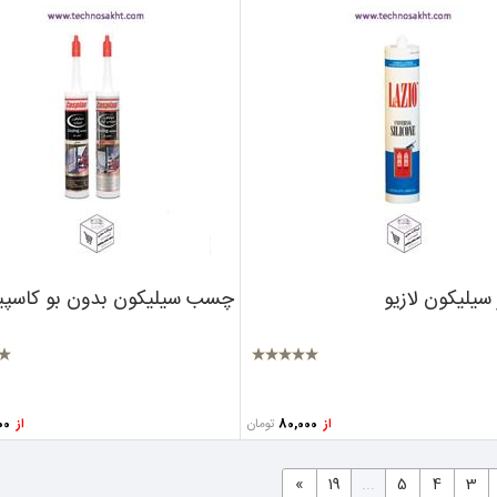
 سیلیکون لازیو
چسب سیلیکون بدون بو کاسپی
تومان
از
80,000
از
64,000
«
19
...
5
4
3