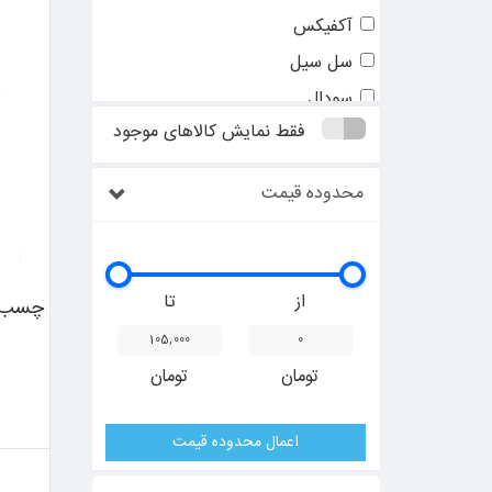
آکفیکس
سل سیل
سودال
فقط نمایش کالاهای موجود
سوما فیکس
جوبو فیکس
محدوده قیمت
غفاری
ای بی زد
Z90
از
تا
چسب س
کا اس اس
فیکسر باند
تومان
تومان
گریزلی
سولجر
اعمال محدوده قیمت
ای بی سی