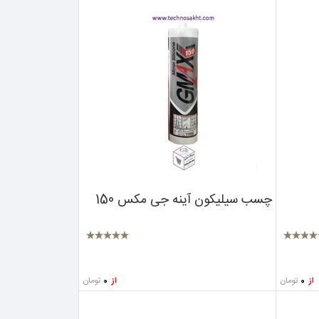
چسب سیلیکون آینه جی مکس 150
تومان
تومان
از
0
از
0