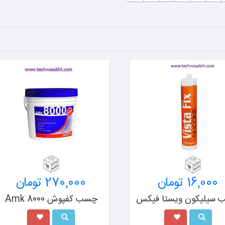
270,000 تومان
57,230
تومان
59,000
کفپوش Amk 8000
چسب سراجی مشهد کد 401