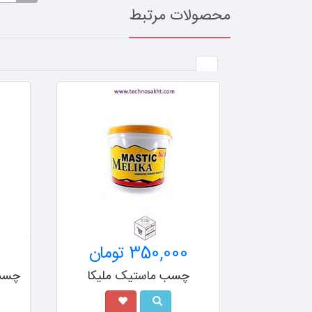
محصولات مرتبط
16,000 تومان
ملیکا
چسب سیلیکون ویستا فیکس
چسب 