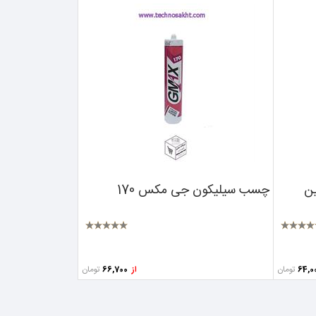
ن
چسب سیلیکون جی مکس 170
تومان
تومان
از
66,700