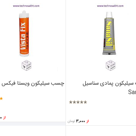
یلیکون پمادی سناسیل
چسب سیلیکون ویستا فیکس
Sa
از
16,000
تومان
از
3,000