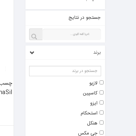
جستجو در نتایج
برند
چسب س
لازیو
naSil
کاسپین
ایزو
استحکام
هنکل
جی مکس