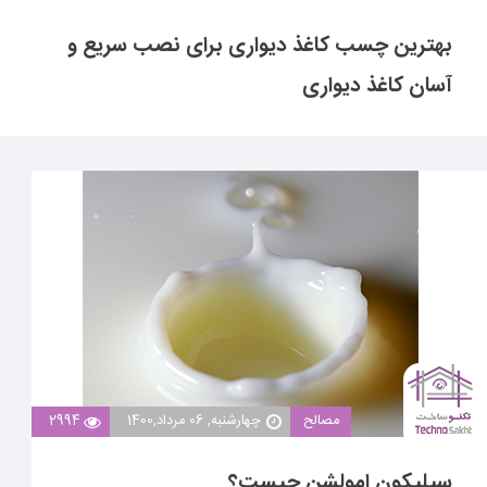
بهترین چسب کاغذ دیواری برای نصب سریع و
آسان کاغذ دیواری
مصالح
چهارشنبه, 06 مرداد,1400
2994
سیلیکون امولشن چیست؟