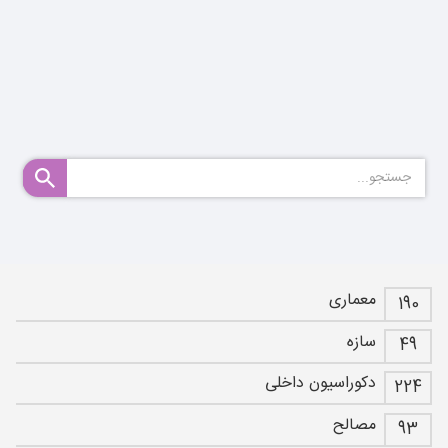
معماری
190
سازه
49
دکوراسیون داخلی
224
مصالح
93