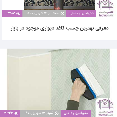
دکوراسیون داخلی
ﺳﻪشنبه, 16 شهریور,1400
3785
معرفی بهترین چسب کاغذ دیواری موجود در بازار
دکوراسیون داخلی
شنبه, 13 شهریور,1400
3343