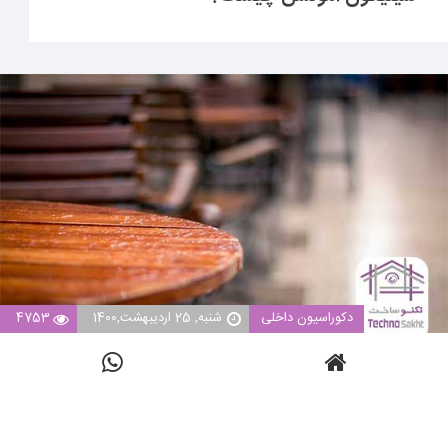
دکوراسیون داخلی
شنبه, 25 اردیبهشت,1400
4753
نحوه ضد آب کردن چوب برای کاربرد در فضای
باز؛ همراه با جزئیات