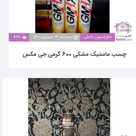
دکوراسیون داخلی
ﺳﻪشنبه, 16 شهریور,1400
6210
چسب ماستیک مشکی 600 گرمی جی مکس