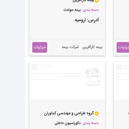
بیمه کارآفرین
دسته بندی:
بیمه حوادث
آدرس:
ارومیه
زئیات
جزئیات
بیمه کارآفرین شرکت بیمه
کارآفرین نخستین شرکت بیمه
خصوصی است که پس از انقلاب
در چارچوب قانون تأسیس
مؤسسات بیمه غیر دولتی و
قانون تجارت در تاریخ
۱۳۸۱/۱۲/۲۷ به شماره ۲۰۰۸۴۵
به ثبت رسیده و با اخذ مجوز از
بیمه مرکزی ایران فعالیت خود را
در سطح کشور آغاز نموده است
گروه طراحی و مهندسی کماوران
. سرمایه اولیه شرکت بیمه
کارآفرین یکصد و چهل میلیارد
دسته بندی:
دکوراسیون داخلی
ریال (۱۴۰,۰۰۰.۰۰۰.۰۰۰) بوده که