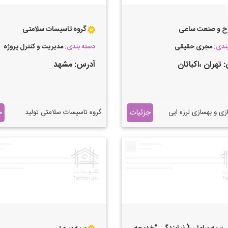
ح و صنعت ساعی
گروه تاسیسات سلامتی
بندی:
مجری حقیقی
دسته بندی:
مدیریت و کنترل پروژه
:
تهران
،اکباتان
آدرس:
مشهد
جزئیات
ج
زی و بهسازی لرزه ایی
گروه تاسیسات سلامتی تولید
شاقول نمودن ساختمان ژاکت
کننده تامین و توزیع کننده صادر
بتونی و فلزی ژاکت FRP
و وارد کننده فروشگاه و نمایندگی
ی و کاشت بولت و انکر
پیمانکار،مشاور و مجری
اث پایل و میکرو پایل
یت پی طراحی نظارت
تامین مصالح و اجرا دارای رتبه
زی از سازمان مدیریت
ریز دارای پایه یک
ز نظام مهندسی همکاری