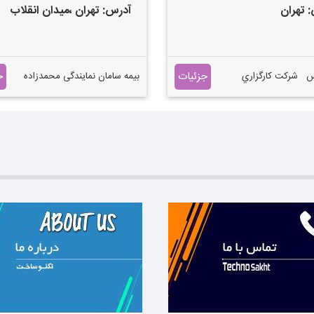
:
تهران
آدرس:
تهران
،میدان انقلاب
لث بیمه های مسافرتی
جزئیات
ج
رس شركت كارگزاري
بیمه سامان نمایندگی محمدزاده
بيمه پارس همگام در سال 1372
انواع بیمه ، بدنه حوادث و
ه به ضرورت ايجاد
سوختگی همه حمایت های بیمه
مستقل كه بتواند به
زیر یک سقف
بيمه‌گذاران و ارائه
اوره به متقاضيان
ه‌نامه‌ها بپردازد، تحت
مان بيمه مركزي ايران
بر كليه فعاليت‌هاي
مه در سطح كشور
سلامي ايران مي‌باشد)
رت سهامي خاص
رديد. شركت پارس
 عنوان كارگزار در
دانید ←
بیشتر بدانید ←
ازماني صنعت بيمه