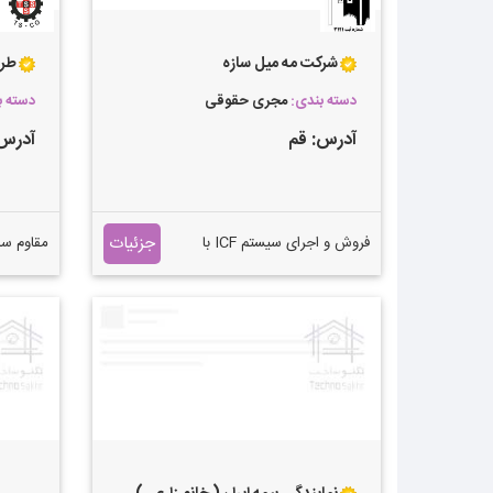
شرکت مه میل سازه
طر
دسته بندی:
مجری حقوقی
دسته 
آدرس:
قم
آدرس
جزئیات
فروش و اجرای سیستم ICF با
مقاوم سا
قالبهای عایق ماندگار فروش و
اجرای سقف تیرچه کرومیت
فروش و اجرای سقف با قالبهای
سوراخکار
فوم لس فروش و اجرای سقف
بولت احد
عرشه فولادی اجرای نمای پلی
جهت تقو
استایرن اجرای اسکلت بتنی
مقاوم سا
و برنامه 
حقوقی ا