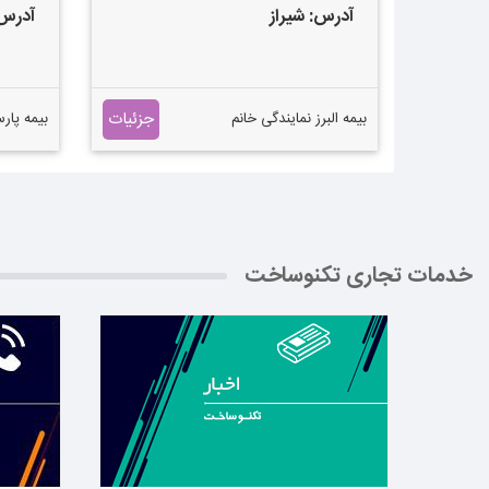
آدرس:
شیراز
آدرس
بدنه وثا
جزئیات
بیمه البرز نمایندگی خانم
بیمه پا
منصوریان ارائه دهنده بیمه
خدمات و ماشین آلات و انواع
، با توج
بیمه
سازماني 
حمايت از 
خدمات مش
خدمات تجاری تکنوساخت
انواع بيم
مجوز ساز
(كه ناظر 
صنعت بي
جمهوري ا
، به صو
تاسيس گ
همگام، به
بیشتر بدانید ←
بیشتر ب
ساختار س