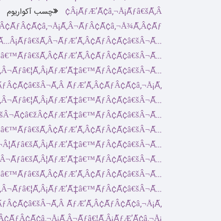
چسب آکواریوم