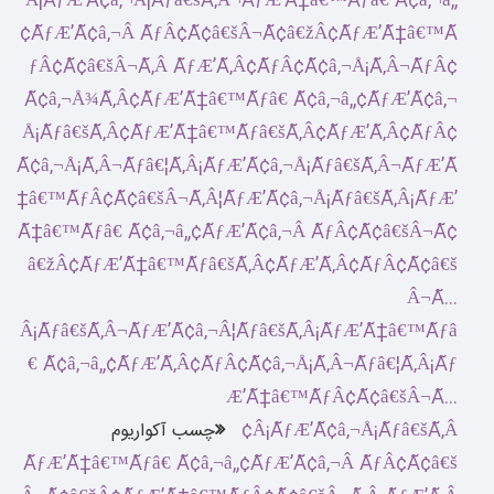
چسب آکواریوم