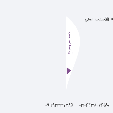
صفحه اصلی
09129233778
021-44380745