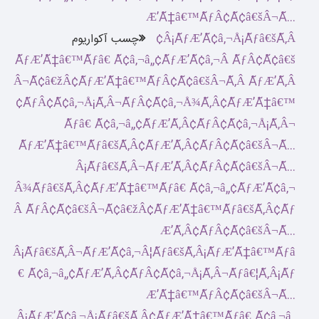
چسب آکواریوم