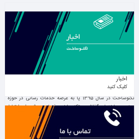
09129233778
021-44380745
بیشتر بدانید ←
فروشگاه اینترنتی تکنوساخت، بررسی، انتخاب و خرید آنلاین
با توجه به پیشرفت تکنولوژی و همچنین اهمیت صنعت
ساختمان در رشد یک جامعه گروه مهندسی تکنوساخت با هدف
اخبار
همگام سازی مقوله ساخت و ساز و تکنولوژی فعالیت خود را در
کلیک کنید
سال 1393 آغاز نمود. در راستای این هدف وب سایت رسمی
تکنوساخت در سال 1395 پا به عرصه خدمات رسانی در حوزه
صنعت ساختمان گذاشت. تکنوساخت فضایی موثر برای ارتباط
بین عرضه کنندگان کالا و خدمات ساختمانی و متقاضیان بخش
صنعت ساختمان فراهم آورده است. شما می توانید در حوزه ی
مصالح، خدمات مهندسی و اجرایی ساختمان با محصولات معتبر