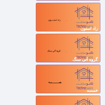
راد استون
گروه آتی سنگ
خمسه