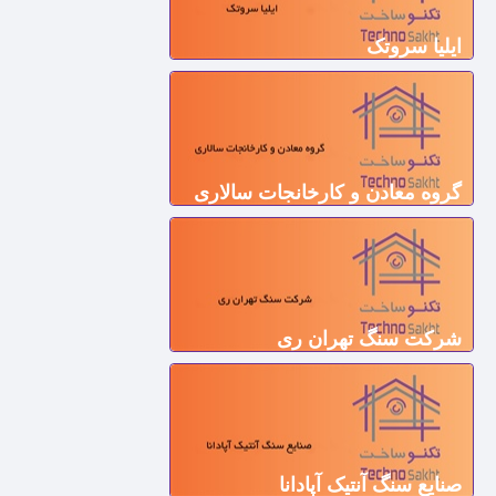
ایلیا سروتک
گروه معادن و کارخانجات سالاری
شرکت سنگ تهران ری
صنايع سنگ آنتیک آپادانا