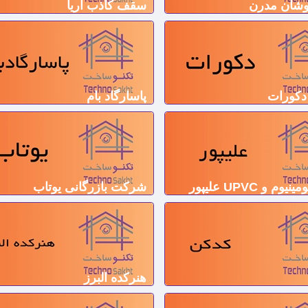
شان مدرن
سقف کاذب آریا
کورات
پاسارگاد بام
وم و UPVC علیپور
شرکت بازرگانی یوتاب
هنركده البرز