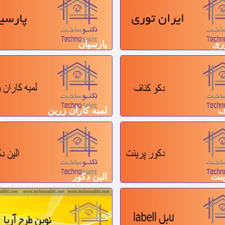
وری
پارسیان
ف
لمبه کاران زرین
ینت
الین دکور