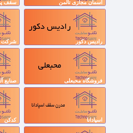
آسمان مجازی تالمن
سقف پو
رادیس دکور
شرکت د
فروشگاه محبعلی
صنایع آلومینی
اسپادانا
کدکن