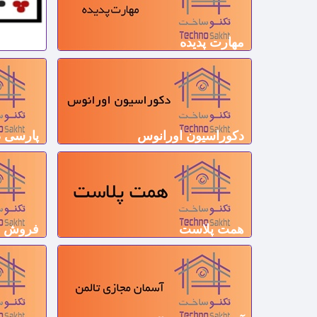
مهارت پدیده
دکوراسی
دکوراسیون اورانوس
پارسی د
همت پلاست
فروش م