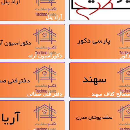
ون اداری پیرامید
آراد پنل
کور
دکوراسیون آرته
صالح کناف سهند
دفتر فنی صفائی