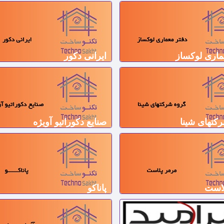
ماری لوکساز
ایرانی دکور
کتهای شینا
صنایع دکوراتیو آویژه
لاست
پاناکو