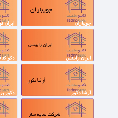
جویباران
ایران ت
ایران رابیتس
دکو کنا
آرشا دکور
دکور پر