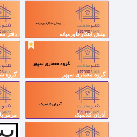
بینش ابتکارخاورمیانه
دفتر مع
گروه معماری سپهر
گروه شر
آذران کلاسیک
مرمر پ