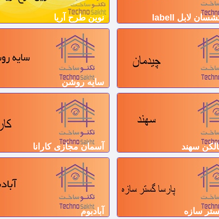
ن لابل labell
نوین طرح آریا
سایه روشن
لکن سهند
آسمان مجازی کارانا
ستر سازه
آبادبوم