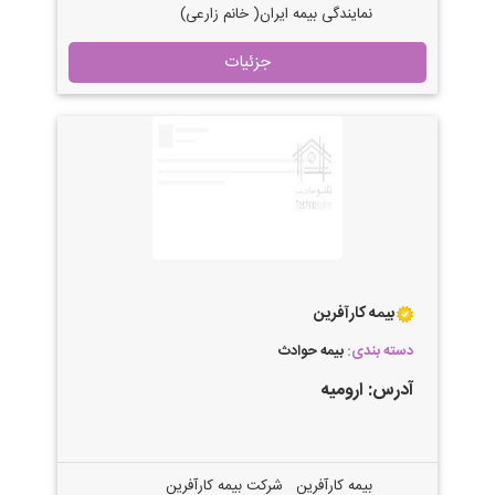
نمایندگی بیمه ایران( خانم زارعی)
نمایندگی "زارعی" کد:4741 نماینده رسمی
جزئیات
شرکت سهامی بیمه ایران با صدور انواع
بیمه نامه های: اتومبیل، درمان، حوادث،
آتش سوزی، سرقت منازل، درمان مسافرین
به خارج از کشور،حمل و نقل کالا، عمر و
پس انداز، مسئولیت، مهندسی، پزشکان،
کارشناسی در محل و ... به صورت تلفنی و
حضوری آماده خدمات رسانی به هم وطنان
عزیز می باشد.
بیمه کارآفرین
دسته بندی:
بیمه حوادث
آدرس:
ارومیه
بیمه کارآفرین شرکت بیمه کارآفرین