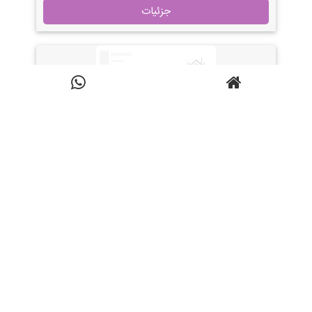
جزئیات
آتافیکس ترک
دسته بندی:
چسب های ساختمانی
آدرس:
تهران
آتافیکس ترک انواع محصولات آتا فیکس
ترکیه ضمانت کیفیت گارانتی مرجوعی
جزئیات