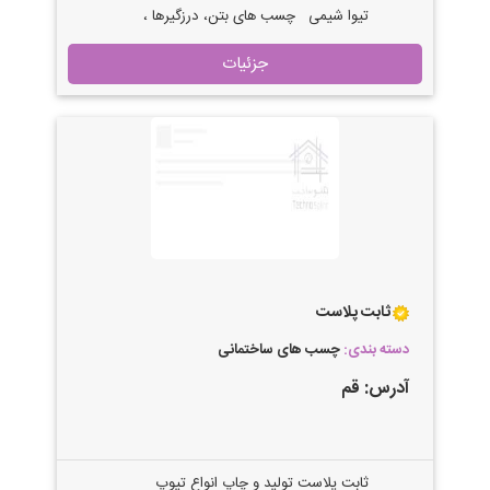
تیوا شیمی چسب های بتن، درزگیرها ،
تخریب کننده ها و… چسب کاشی پودری و
جزئیات
خمیری پودر بندکشی چسب کاشی ضد
اسید پودر بندکشی ضد اسید آب بند درز
کاشی سرامیک چسب سیلیکون درزگیر
رزین سنگ، نانو واترپروف نما ضدشوره آجر
پاک کننده سیمان انواع صلیب، اسپیسر ،
گوه، کلیپس و اسکوپ کاشی و بتن
ثابت پلاست
دسته بندی:
چسب های ساختمانی
آدرس:
قم
ثابت پلاست تولید و چاپ انواع تیوپ