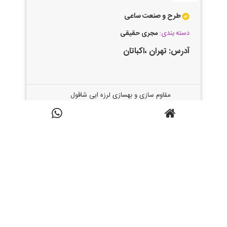
طرح و صنعت ساعی
دسته بندی:
مجری حقیقی
آدرس:
تهران
،اکباتان
مقاوم سازی و بهسازی لرزه ایی شاقول
نمودن ساختمان ژاکت بتونی و فلزی ژاکت
جزئیات
FRP سوراخکاری و کاشت بولت و انکر
بولت احداث پایل و میکرو پایل جهت
تقویت پی طراحی نظارت تامین مصالح و
اجرا دارای رتبه مقاوم سازی از سازمان
مدیریت و برنامه ریز دارای پایه یک حقوقی
از نظام مهندسی همکاری با کانون
خدمات تجاری تکنوساخت
کارشناسان رسمی دادگستری همکاری
پژوهشگاه زلزله و مرکز تحقیقات مسکن
مورد تائید مناطق ۲۲گانه شهرداری تهران
تمام نیازهای شما جهت رفع مشکلات