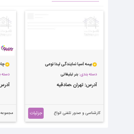
بیمه آسیا نمایندگی لیدا نوعی
چاپ
دسته بندی:
بنر تبلیغاتی
دسته 
آدرس:
تهران
،صادقیه
آدرس
جزئیات
کارشناسی و صدور تلفنی انواع
مجموعه چ
بیمه نامه بصورت ۲۴ ساعته
حتی تعطیلات.فقط کافیست
است.هد
تماس بگیرید.
خلاقیت 