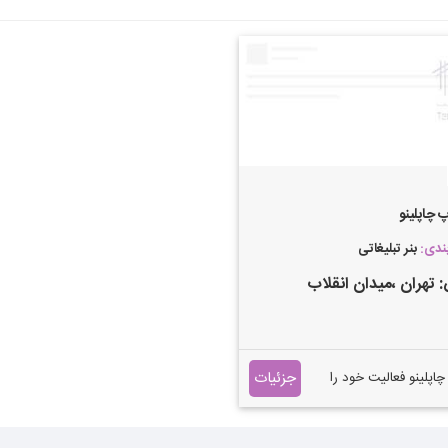
 چاپلینو
بندی:
بنر تبلیغاتی
:
تهران
،میدان انقلاب
جزئیات
اپلینو فعالیت خود را
از سال 1384 آغاز نموده
ف شرکت توسعه
و طراحی سفارشات