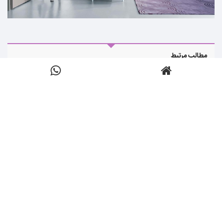
مطالب مرتبط
اتاق خواب های فوق العاده با چراغ کنار تخت
انواع درب های چوبی زیبا برای ورودی ساختمان
کاغذ دیواری طرح چوب جدید و شیک برای نقاط مختلف منزل
هتل زیبا و مجلل اسپیناس پالاس
میزهای مدیریت و دکوراسیون اتاق مدیریت
طرح کاغذ دیواری مدرن و جذاب برای حمام
Print
نام
14 مدل طراحی دکوراسیون اتاق نوجوانان
ارسال شده:
دسته ها:
گالری
,
معماری
,
نظرات:
نویسنده:
تعداد نمایش
شهریور 26, 1397
,
دکوراسیون داخلی
,
0
,
Anonym
ها:
2948