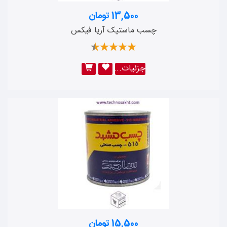
شارک
13,500 تومان
زیپر
چسب ماستیک آریا فیکس
هیلتی
نواتکس
جزئیات...
مارامو
صبا پلاستیک
کاپور
مه سان پروفیل
ویراک
نیکا آفرین تکین
شیبه
قهرمان
تی اچ تی
تهران نور آرا
15,500 تومان