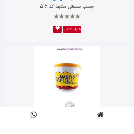
برازین بتن شیمی
چسب صنعتی مشهد کد 515
ممو هات
گوزن
جزئیات...
تاپ رول
ایران چسب
کالم
اسپرینگ
ترک استار
متفرقه
رابیت استار
مرکوری
فرم فیکس
350,000 تومان
مپل فوم
چسب ماستیک ملیکا
باندومکس