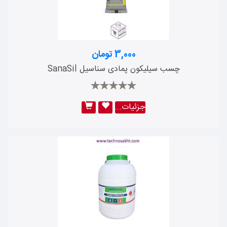
فیکسر باند
گریزلی
ملیکا
3,000 تومان
سولجر
چسب سیلیکون پمادی سناسیل SanaSil
میکا
mk8000
ای بی سی
جزئیات...
دن براون
هل
رایدوفیکس
جانسون
نامی گستر دیبا
موتا
اوهو