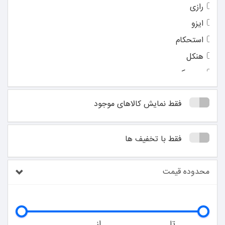
رازی
ایزو
استحکام
هنکل
جی مکس
قوام
فقط نمایش کالاهای موجود
دلتا
آکفیکس
فقط با تخفیف ها
بایسون
سل سیل
محدوده قیمت
سودال
تکنوفیکس
تایتان
یوروفیکس
تا
از