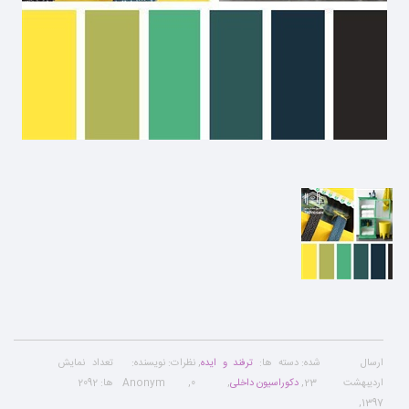
ارسال شده:
دسته ها:
ترفند و ایده
,
نظرات:
نویسنده:
تعداد نمایش
اردیبهشت 23,
دکوراسیون داخلی
,
0
,
Anonym
ها:
2092
,
1397