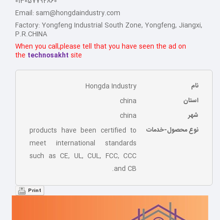
013057792860
Email: sam@hongdaindustry.com
Factory: Yongfeng Industrial South Zone, Yongfeng, Jiangxi,
P.R.CHINA
When you call,please tell that you have seen the ad on
the
technosakht
site
نام
Hongda Industry
استان
china
شهر
china
نوع محصول-خدمات
products have been certified to
meet international standards
such as CE, UL, CUL, FCC, CCC
and CB.
Print