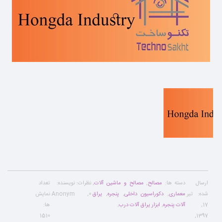
ارسال
دسته ها:
مصالح
,
مصالح و ماشین آلات
,
نظرات:
نویسنده:
تعداد
شده:
تیر
معماری
,
دکوراسیون داخلی
,
پنجره
,
یراق
0
,
Anonym
نمایش
17,
آلات پنجره
,
ابزار یراق آلات درب
,
ها:
1510
,
1397