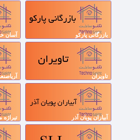
بازرگانی پارکو
آسان خو
تاویران
آریاصنع
آبیاران پویان آذر
تیراژه 