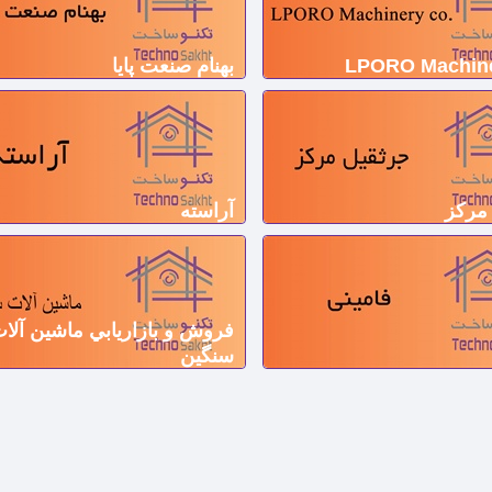
بهنام صنعت پایا
مرکز
آراسته
فروش و بازاريابي ماشين آلا
سنگین