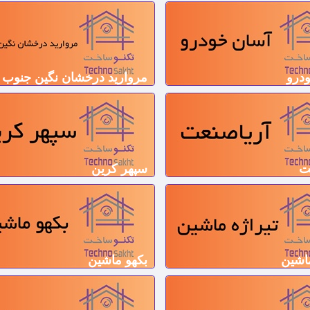
درو
مروارید درخشان نگین جنوب
ت
سپهر کرین
ماشین
بکهو ماشین