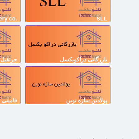
.LPORO Machinery co
SLL
بازرگانی دراکوبکسل
جرثقیل 
پولادین سازه نوین
فامینی