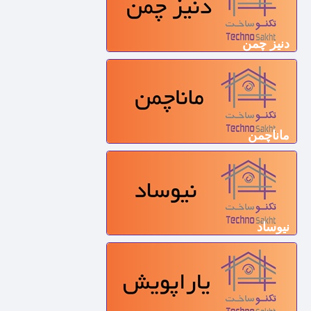
دنیز چمن
ماناچمن
نیوساد