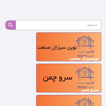
نوینسیزال صنعت
سرو چمن