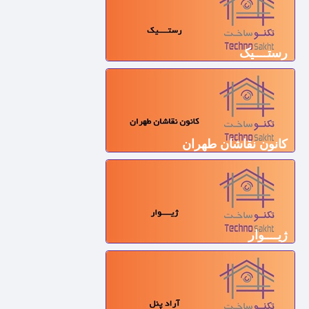
رستــــیک
کانون نقاشان طهران
ژیــــوار