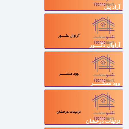
آراد پنل
آراوال دکــــور
وود مستــــــر
تزئینات درخشان