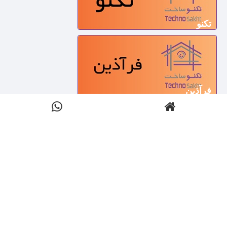
تکنو
فرآذین
آرکا پارتیشن
دکوراسیون شمسه