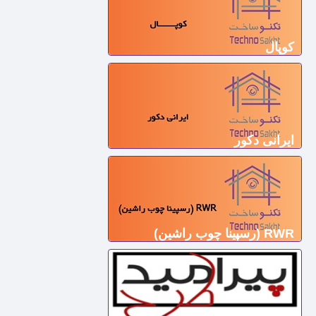
کوپال
ایرانی دکور
RWR (رسپینا چوب راشین)