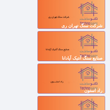
شرکت سنگ تهران ری
صنايع سنگ آنتیک آپادانا
راد استون