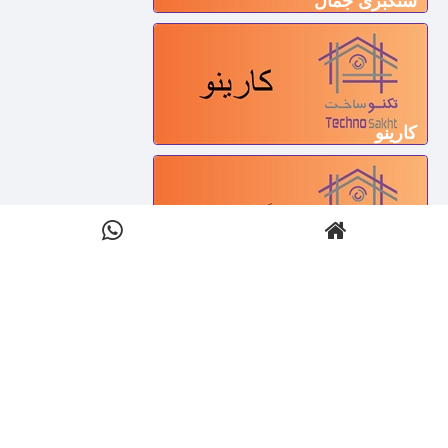
سنگبری جمال
کارینو
سنگ فروشی دات کام
کی تو سنگ ایرانیان