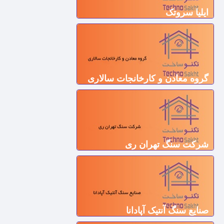
ایلیا سروتک
گروه معادن و کارخانجات سالاری
شرکت سنگ تهران ری
صنايع سنگ آنتیک آپادانا