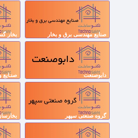
صنایع مهندسی برق و بخار
بخار گس
دابوصنعت
صنـایع 
گروه صنعتی سپهر
بخارساز