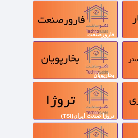
فارورصنعت
بخارپویان
تروژا صنعت ايران(TSI)