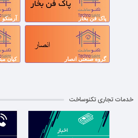
پاک فن بخار
آرمنکو
گروه صنعتی انصار
کیان مب
خدمات تجاری تکنوساخت