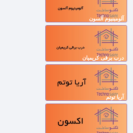
آلومینیوم آلسون
درب برقی کریمیان
آریا توتم