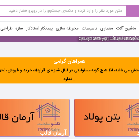
ماشین آلات
معماری
تاسیسات
محوطه سازی
پیمانکار استادکار
سازه
طراحی ن
همراهان گرامی
ش می باشد، لذا هیچ گونه مسئولیتی در قبال شیوه ی قرارداد، خرید و فروش، نحوه 
... ندارد
.
آرمان قالب