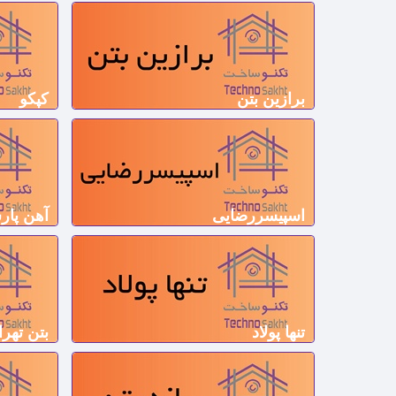
برازین بتن
کپکو
اسپیسررضایی
آهن پا
تنها پولاد
بتن تهرا