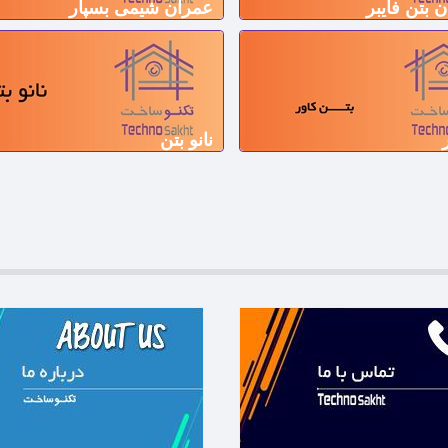
 بتن فایبر
عمران شیمی بسپار
نانو بتن