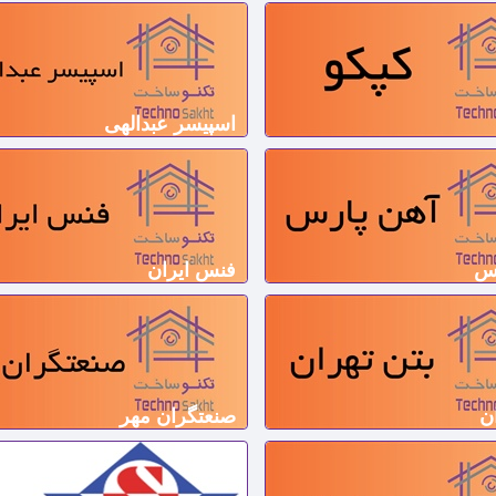
اسپیسر عبدالهی
رس
فنس ایران
ن
صنعتگران مهر