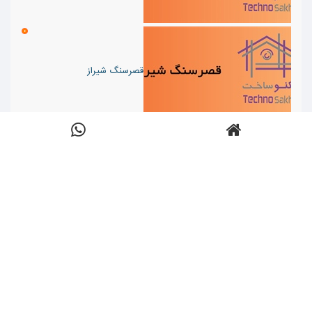
قصرسنگ شیراز
صنایع سنگ شاهرخ
ارسال
دسته ها:
مصالح و ماشین آلات
,
معماری
,
مصالح
نظرات:
نویسنده:
تعداد
شده:
پایه
,
سنگ
,
سنگ مصنوعی
,
سنگ آنتیک
,
سمنت
0
,
Anonym
نمایش
دی
پلاست
,
سنگ طبیعی
,
سند استون
,
لایم استون
,
ها:
5,
سنگ تراورتن
,
سنگ تراونیکس
,
سنگ چینی
,
1625
1397
,
سنگ دهبید
,
سنگ قیچی
,
سنگ گرانیت
,
سنگ