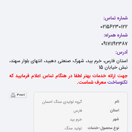
شماره تماس:
02156230122
شماره همراه:
09171192387
آدرس:
استان فارس، خرم بید، شهرک صنعتی دهبید، انتهای بلوار سهند،
نبش خیابان 15
جهت ارائه خدمات بهتر لطفا در هنگام تماس اعلام فرمایید که
تکنوساخت
معرف شماست.
Print
نام
گروه تولیدی سنگ احسان
استان
فارس
شهر
خرم بید
نوع محصول-خدمات
تولید سنگ