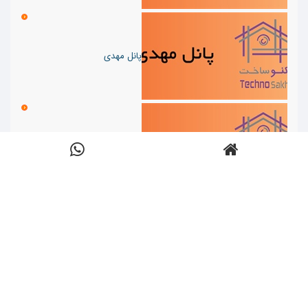
پانل مهدی
سقف کشسان لابل labell
سینرژِی پارس