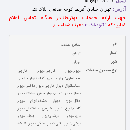
ایمیل:
info@psn-xps.ir
آدرس:
تهران-خیابان آفریقا-کوچه صانعی- پلاک 20
جهت ارائه خدمات بهترلطفادر هنگام تماس اعلام
نماییدکه
تکنوساخت
معرف شماست
.
نام
پیشرو صنعت
استان
تهران
شهر
تهران
نوع محصول-خدمات
دیوار,دیوار خارجی,دیوار خارجی
ساختمان,دیوار خارجی کناف,دیوار خارجی
سبک,انواع دیوار خارجی,دیوار داخلی,دیوار
حمال,دیوار کاذب,دیوار پیش ساخته,دیوار
حائل,انواع دیوار خشک,انواع دیوار
کاذب,انواع دیوار خارجی ساختمان,دیوار
باربر,دیوار برشی,دیوار بلوکی,دیوار
برشی,دیوار بتنی,دیوار سنگی,دیوار شیشه