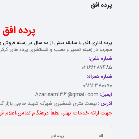
پرده افق
پرده افق
پرده اداری افق با سابقه بیش از ده سال در زمینه فروش 
مجرب در زمینه تعمیر و نصب و شستشوی پرده های کرکره 
شماره تلفن:
02166287485
شماره همراه:
09192380070
ایمیل:
Azarisam1361@gmail.com
آدرس :
بیست متری شمشیری شهرک شهید حاجی بازار گلها
جهت ارائه خدمات بهتر، لطفاً درهنگام تماس،اعلام فر
نام
پرده افق