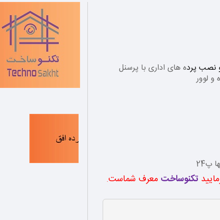
و نصب پرد
ه های اداری با پرسنل
و لوور
 پ24
مایید
تکنوساخت
معرف شماست
.