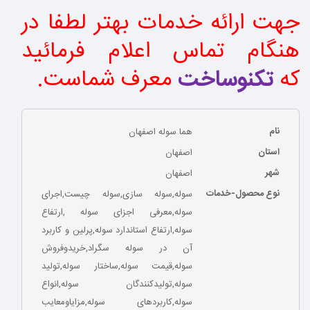
جهت ارائه خدمات بهتر لطفا در
هنگام تماس اعلام فرمائید
که
تکنوساخت
معرف شماست
.
نام
هما سوله اصفهان
استان
اصفهان
شهر
اصفهان
نوع محصول-خدمات
سوله,سوله سازی,سوله چیست,اجرای
سوله,معرفی اجزای سوله ,ارتفاع
سوله,ارتفاع استاندارد سوله,پرلین و کاربرد
آن در سوله سگراد,خریدوفروش
سوله,قیمت سوله,ساختار سوله,تولید
سوله,تولیدکنندگان سوله,انواع
سوله,کاربردهای سوله,مزایاومعایب