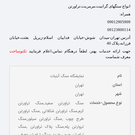
انواع سنگهای گرانیت،مرمریت،تراورتن
همراه:
09012905909
09123800114
آدرس:تهران-میدان شوش-خیابان فداییان اسلام-زیرپل بعثت،خیابان
فرزانه،پلاک 40
جهت ارائه خدمات بهتر، لطفاً درهنگام تماس،اعلام فرمایید
تکنوساخت
معرف شماست
نام
نمایشگاه سنگ آبنبات
استان
تهران
شهر
تهران
نوع محصول-خدمات
سنگ تراورتن سفید,سنگ تراورتن
کرم,سنگ تراورتن شکلاتی ,سنگ تراورتن
طرح چوب ,سنگ تراورتن سیلور,سنگ
تروارتن پله,سنگ پلاک تراورتن ,سنگ
تراورتن چرمی,خرید سنگ تراورتن,معرفی