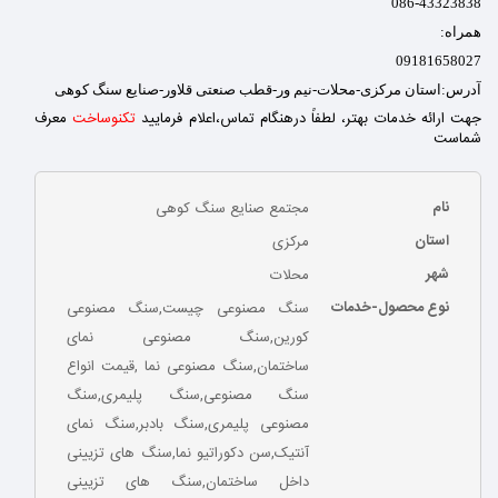
086-43323838
همراه:
09181658027
آدرس:استان مرکزی-محلات-نیم ور-قطب صنعتی قلاور-صنایع سنگ کوهی
جهت ارائه خدمات بهتر، لطفاً درهنگام تماس،اعلام فرمایید
تکنوساخت
معرف
شماست
نام
مجتمع صنایع سنگ کوهی
استان
مرکزی
شهر
محلات
نوع محصول-خدمات
سنگ مصنوعی چیست,سنگ مصنوعی
کورین,سنگ مصنوعی نمای
ساختمان,سنگ مصنوعی نما ,قیمت انواع
سنگ مصنوعی,سنگ پلیمری,سنگ
مصنوعی پلیمری,سنگ بادبر,سنگ نمای
آنتیک,سن دکوراتیو نما,سنگ های تزیینی
داخل ساختمان,سنگ های تزیینی