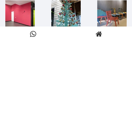
مطالب مرتبط
راش دکور