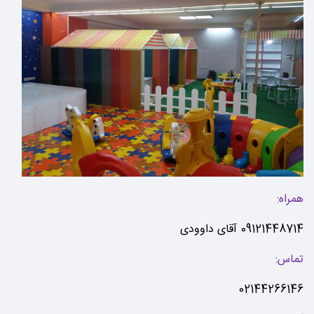
همراه:
09121448714 آقای داوودی
تماس:
02144266146