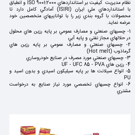
نظام مديريت كيفيت بر استانداردهاي ISO 9001:2000 و انطباق
با استانداردهاي ملي ايران (ISIRI) آمادگي كامل دارد تا
محصولات با گروه بندي زير را با تواناييهاي متخصصين خود
عرضه نمايد.
1- چسبهاي صنعتي و مصارف عمومي بر پايه رزين هاي محلول
در حلالهاي مجاز نفتي و پايه آبي
2- چسبهاي صنعتي و مصارف عمومي بر پايه رزين هاي
گرماذوب (Hot melt)
3- چسبهاي صنعتي مورد مصرف در صنايع خودروساري
4- رزين هاي UF - UFC 85 - PVA
5- انواع سيلانت ها بر پايه سيليكون اسيدي و بدون اسيد و
PU
6- انواع چسبهاي تخصصي مورد نياز صنايع به درخواست
مشتري