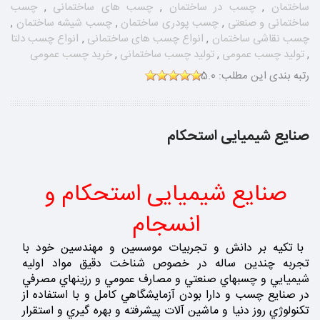
ساختمان
,
چسب در ساختمان
,
چسب های ساختمانی
,
چسب
ساختمانی و صنعتی
,
چسب پودری ساختمان
,
چسب شیشه ساختمان
,
چسب نقاشی ساختمان
,
انواع چسب های ساختمانی
,
انواع چسب دلتا
,
تولید چسب عمومی
,
تولید چسب ساختمانی
,
خرید چسب عمومی
رتبه بندی این مطلب:
5.0
صنایع شیمیایی استحکام
صنایع شیمیایی استحکام و
انسجام
با تكيه بر دانش و تجربيات موسسين و مهندسين خود با
تجربه چندين ساله در خصوص شناخت دقيق مواد اوليه
شيميايي و چسبهاي صنعتي و مصارف عمومي و رزينهاي مصرفي
در صنايع چسب و دارا بودن آزمايشگاهي كامل و با استفاده از
تكنولوژي روز دنيا و ماشين آلات پيشرفته و بهره گيري و استقرار