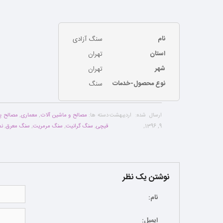
نام
سنگ آزادی
استان
تهران
شهر
تهران
نوع محصول-خدمات
سنگ
ارسال شده:
اردیبهشت
دسته ها:
مصالح و ماشین آلات
,
معماری
,
مصالح پا
9, 1396
,
قیچی
,
سنگ گرانیت
,
سنگ مرمریت
,
سنگ معرق
,
نم
نوشتن یک نظر
نام:
ایمیل: