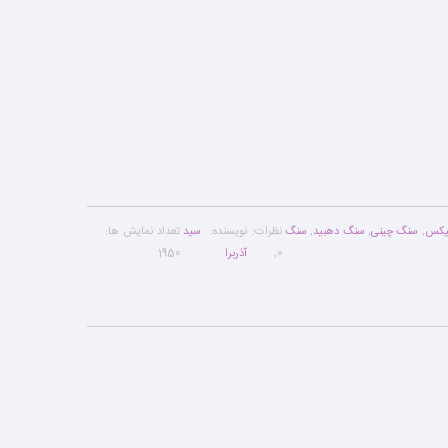
نیکس
,
سنگ چینی
,
سنگ دهبید
,
سنگ
نظرات:
نویسنده:
سید
تعداد نمایش ها:
0
,
آذربرا
1950