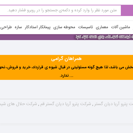
ماشین آلات
معماری
تاسیسات
محوطه سازی
پیمانکار استادکار
سازه
طراحی ن
همراهان گرامی
ش می باشد، لذا هیچ گونه مسئولیتی در قبال شیوه ی قرارداد، خرید و فروش، نحوه 
... ندارد
.
 پترو آریا دیان گستر
,
شرکت پترو آریا دیان گستر قم
,
شرکت حلال های شیم