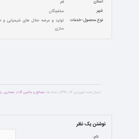
استان
قم
شهر
سلفچگان
نوع محصول-خدمات
تولید و عرضه حلال های شیمیایی و صن
سازی
ارسال شده:
فروردین 26, 1398
,
دسته ها:
مصالح و ماشین آلات
,
معماری
,
رن
نوشتن یک نظر
نام: