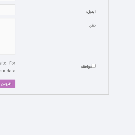
ایمیل:
نظر:
ite. For
موافقم
ur data.
افزودن 