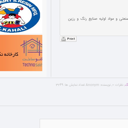
عتی و مواد اولیه صنایع رنگ و رزین
Print
گ
,
نظرات:
0
,
نویسنده:
Anonym
تعداد نمایش ها:
3249