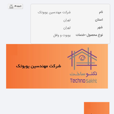
Print
نام
شرکت مهندسین یوبوتک
استان
تهران
شهر
تهران
نوع محصول-خدمات
یوبوت و وافل