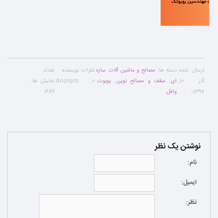
ارسال شده:
دسته ها:
مصالح و ماشین آلات
,
سازه
نظرات:
نویسنده:
تعداد
آذر 10,
ای
,
سقف و مصالح نوین
,
یوبوت
,
0
,
Anonym
نمایش ها:
1397
,
وافل
,
1689
نوشتن یک نظر
نام:
ایمیل:
نظر: