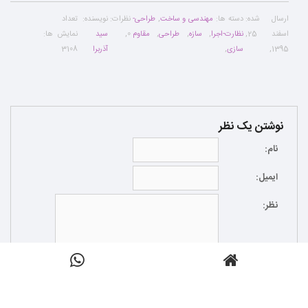
ارسال شده:
دسته ها:
مهندسی و ساخت
,
طراحی-
نظرات:
نویسنده:
تعداد
اسفند 25,
نظارت-اجرا
,
سازه
,
طراحی
,
مقاوم
0
,
سید
نمایش ها:
1395
,
سازی
,
آذربرا
3108
نوشتن یک نظر
نام:
ایمیل:
نظر:
This form collects your name, email, IP
موافقم