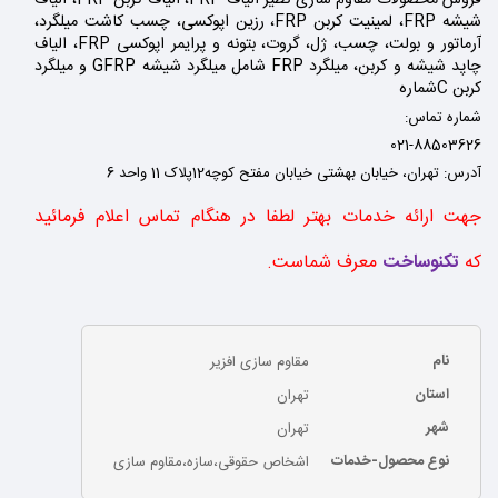
فروش محصولات مقاوم سازی نظیر الیاف FRP، الیاف کربن FRP، الیاف
شیشه FRP، لمینیت کربن FRP، رزین اپوکسی، چسب کاشت میلگرد،
آرماتور و بولت، چسب، ژل، گروت، بتونه و پرایمر اپوکسی FRP، الیاف
چاپد شیشه و کربن، میلگرد FRP شامل میلگرد شیشه GFRP و میلگرد
کربن Cشماره
شماره تماس:
021-88503626
آدرس: تهران، خیابان بهشتی خیابان مفتح کوچه12پلاک 11 واحد 6
جهت ارائه خدمات بهتر لطفا در هنگام تماس اعلام فرمائید
که
تکنوساخت
معرف شماست
.
نام
مقاوم سازی افزیر
استان
تهران
شهر
تهران
نوع محصول-خدمات
اشخاص حقوقی،سازه،مقاوم سازی