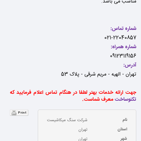
مناسب می باشد.
شماره تماس:
021-22040857
شماره همراه:
09123119156
آدرس:
تهران - الهیه - مریم شرقی - پلاک 53
جهت ارائه خدمات بهتر لطفا در هنگام تماس اعلام فرمایید که
تکنوساخت
معرف شماست.
Print
نام
شرکت سنگ میکاشیست
استان
تهران
شهر
تهران