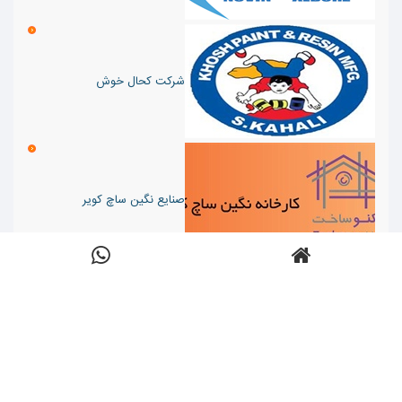
شرکت کحال خوش
صنایع نگین ساچ کویر
ارسال شده:
دسته ها:
مصالح و ماشین آلات
,
نظرات:
نویسنده:
تعداد
فروردین 17,
معماری
,
مصالح پایه
,
سنگ
,
0
,
Anonym
نمایش ها:
1539
,
1398