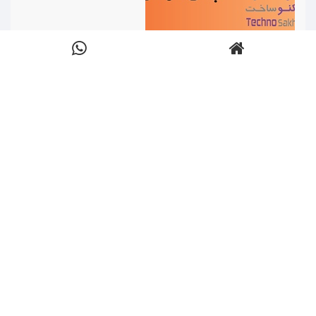
پایا پنل
ارسال شده:
دسته ها:
مصالح و ماشین آلات
,
نظرات:
نویسنده:
تعداد
اردیبهشت 28,
سازه ای
,
سقف و مصالح نوین
,
0
,
Anonym
نمایش ها:
1397
,
پلاستو فوم
,
3041
نوشتن یک نظر
نام: