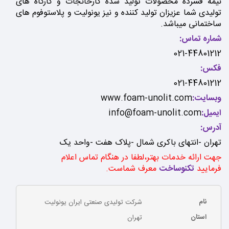
نیمه فشرده محصولات تولید شده کارخانجات و کارگاه های
تولیدی شما عزیزان تولید کننده و نیز یونولیت و پلاستوفوم های
ساختمانی میباشد.
شماره تماس:
021-44801212
فکس:
021-44801212
وبسایت:
www.foam-unolit.com
ایمیل:
info@foam-unolit.com
آدرس:
تهران -انتهای باکری شمال -پلاک هفت -واحد یک
جهت ارائه خدمات بهتر،لطفا در هنگام تماس اعلام
فرمایید
تکنوساخت
معرف شماست.
نام
شرکت تولیدی صنعتی ایران یونولیت
استان
تهران