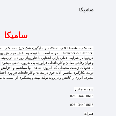
سامیکا
سامیکا
Washing & Dewatering Screen، سرند آبگیر(خشک کن) Dewatering Screenو دستگاه تصفیه پسآب،
ier
هزینه‎ها در شرایط فعلی بازار، آشنایی
و توان رقابتی معادن و کارخانجات فرآوری، یک ضرورت تلقی می‎شود.
مصرف انرژی را کاهش و در روند تولید بهینه و پیشگیری از آسیب به محیط
شماره تماس:
8615 3449 - 026
8616 3449 - 026
همراه: