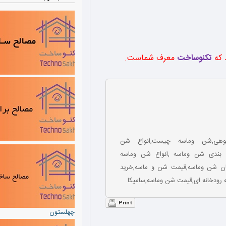
د که
تکنوساخت
معرف شماست
.
هی,شن وماسه چیست,انواع شن
نه بندی شن وماسه ,انواع شن وماسه
دگان شن وماسه,قیمت شن و ماسه,خرید
ودخانه ای,قیمت شن وماسه,سامیکا
Print
چهلستون