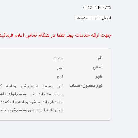
7775 116 - 0912
ایمیل:
info@samica.ir
جهت ارائه خدمات بهتر لطفا در هنگام تماس اعلام فرمائی
نام
سامیکا
استان
البرز
شهر
کرج
نوع محصول-خدمات
شن وماسه طبیعی,شن وماسه کو
وماسه,استاندارد شن وماسه,انواع دا
ساختمانی,اندازه شن وماسه,تولیدکنن
شن وماسه,فروش شن وماسه,شن وماسه ر