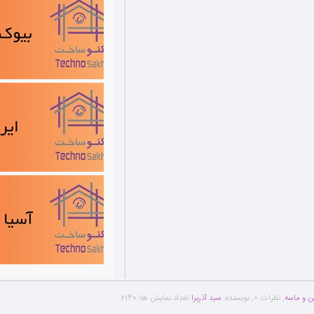
 و ماسه
,
نظرات:
0
,
نویسنده:
سید آذربرا
تعداد نمایش ها:
2140