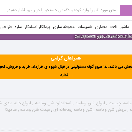
ماشین آلات
معماری
تاسیسات
محوطه سازی
پیمانکار استادکار
سازه
طراحی ن
همراهان گرامی
ش می باشد، لذا هیچ گونه مسئولیتی در قبال شیوه ی قرارداد، خرید و فروش، نحوه 
... ندارد
.
ماسه چیست
,
انواع شن وماسه
,
استاندارد شن وماسه
,
انواع دانه بندی
ه
,
فروش شن وماسه
,
شن وماسه رودخانه ای
,
قیمت شن وماسه
,
سامیکا