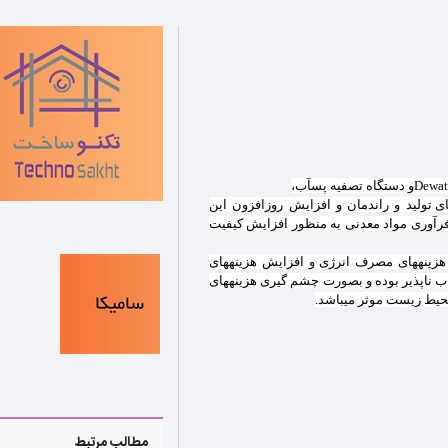
Thickener & Clarif نموده است. با توجه به نقش مهم هزینه‎های تولید و راندمان و افزایش روزافزون این
 با فناوری‎های روز دنیا در زمینه فرآوری مواد معدنی به منظور افزایش کیفیت
با تحولات زیست محیطی که امروزه شاهد آنها می‎باشیم و افزایش هزینه‎های مصرف انرژی و افزایش هزینه‎های
تولید، بکارگیری ماشین آلات فوق در معادن و کارخانجات فرآوری اجتناب ناپذیر بوده و بصورت چشم گیری هزینه‎های
 زیست موثر می‎باشد.
مطالب مرتبط