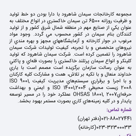
مجموعه كارخانجات سيمان شاهرود با دارا بودن دو خط توليد
و ظرفيت روزانه 6500 تن سيمان خاكستري در انواع مختلف به
عنوان يكي از صنايع مهم در منطقه شمال شرق كشور و از توليد
كنندگان بنام سيمان در كشور محسوب مي گردد. وجود مواد
مرغوب در جوار كارخانه و آزمايشگاههاي مجهز و بهره مندي از
نيروهاي متخصص و با تجربه، كيفيت توليدات شركت سيمان
شاهرود را تضمين كرده است. شركت سيمان شاهرود كه توليد
كلينكر و انواع سيمان پرتلند خاكستري را بصورت فله‌اي و پاكتي
به عنوان رسالت سازمان برگزيده است مصمم است با ياري
خداوند منعال و با تكيه بر تلاش، همت و مشاركت كليه كاركنان
و با اجرا و برقراري سيستم‌هاي مديريت كيفيت ISO 9001,
2008 زيست محيطي ISO 14001,2004 و ايمني و بهداشت
حرفه‌ايOHSAS 18001, 2007 عملكرد خود را در مسير توسعه
پايدار و در كليه زمينه‌هاي كاري بصورت مستمر بهبود بخشد.
شماره تماس:
021-88027441(دفتر تهران)
023-32300033(کارخانه)