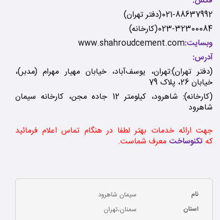
فکس:
021-88637992(دفتر تهران)
023-32300084(کارخانه)
وبسایت:
www.shahroudcement.com
آدرس:
(دفتر تهران):تهران، يوسف‌آباد، خیابان مهيار مهرام (مدبر)،
خیابان 26، پلاک 79
(کارخانه): شاهرود، كيلومتر 12 جاده مجن، كارخانه سيمان
شاهرود
جهت ارائه خدمات بهتر لطفا در هنگام تماس اعلام فرمائید
که
تکنوساخت
معرف شماست.
نام
سیمان شاهرود
استان
سمنان،تهران