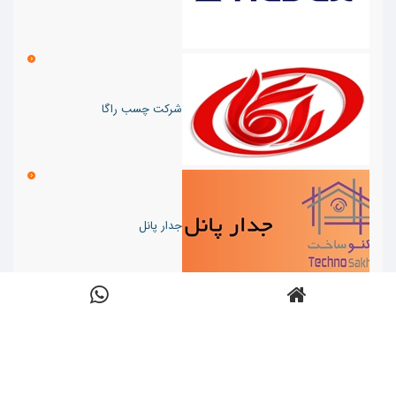
شرکت چسب راگا
جدار پانل
مصالح ساختمانی رضا