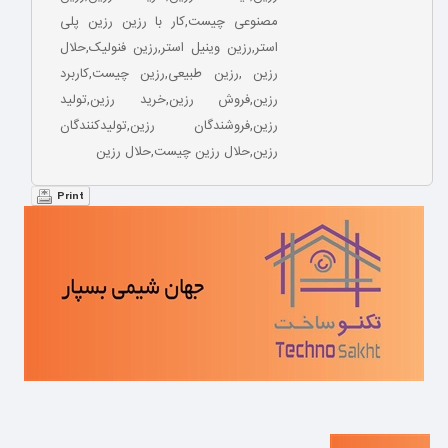
مصنوعی چیست,کار با رزین رزین پلی
استر,رزین وینیل استر,رزین فنولیک,حلال
رزین ,رزین طبیعی,رزین چیست,کاربرد
رزین,فروش رزین,خرید رزین,تولید
رزین,فروشندگان رزین,تولیدکنندگان
رزین,حلال رزین چیست,حلال رزین
Print