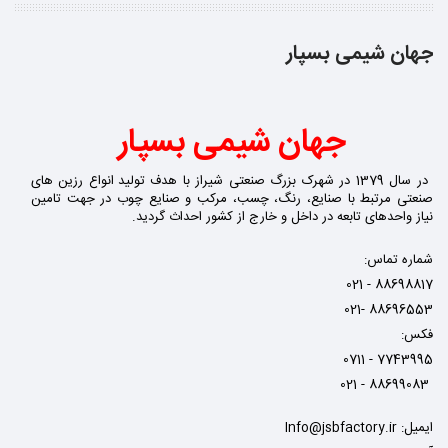
جهان شیمی بسپار
جهان شیمی بسپار
در سال 1379 در شهرک بزرگ صنعتی شیراز با هدف
تولید انواع رزین های
صنعتی
مرتبط با
صنایع، رنگ، چسب، مرکب و صنایع چوب
در جهت تامین
نیاز واحدهای تابعه در داخل و خارج از کشور احداث گردید.
شماره تماس:
021 - 88698817
021- 88696553
فکس:
0711 - 7743995
021 - 88699083
ایمیل: Info@jsbfactory.ir