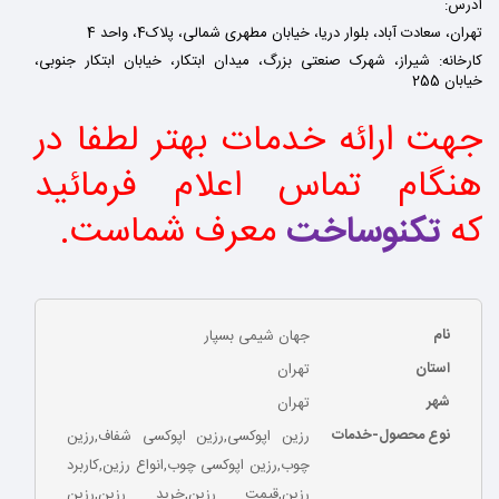
آدرس:
تهران، سعادت آباد، بلوار دریا، خیابان مطهری شمالی، پلاک4، واحد 4
کارخانه:
شیراز، شهرک صنعتی بزرگ، میدان ابتکار، خیابان ابتکار جنوبی،
خیابان 255
جهت ارائه خدمات بهتر لطفا در
هنگام تماس اعلام فرمائید
که
تکنوساخت
معرف شماست
.
نام
جهان شیمی بسپار
استان
تهران
شهر
تهران
نوع محصول-خدمات
رزین اپوکسی,رزین اپوکسی شفاف,رزین
چوب,رزین اپوکسی چوب,انواع رزین,کاربرد
رزین,قیمت رزین,خرید رزین,رزین