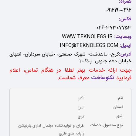
همراه:
09121900492
فکس:
026-37307753
وبسایت
:
WWW.TEKNOLEGS.IR
ایمیل:
INFO@TEKNOLEGS.COM
آدرس:
کرج- ماهدشت- شهرک صنعتی- خیابان سرداران- انتهای
خیابان دهم جنوبی- پلاک 1
جهت ارائه خدمات بهتر لطفا در هنگام تماس، اعلام
فرمایید
تکنوساخت
معرف شماست.
نام
تکنو
استان
البرز
شهر
کرج
نوع محصول-خدمات
طراح و تولیدکننده مبلمان اداری،پارتیشن
و پایه های فلزی