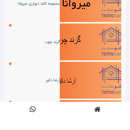
مجموعه کاغذ دیواری میروانا
گرند چوب
آرشا دکور
پرده سرای زبرا