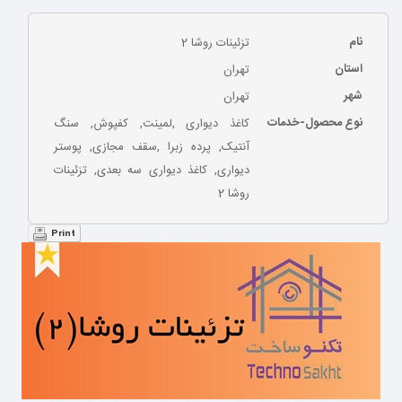
نام
تزئینات روشا 2
استان
تهران
شهر
تهران
نوع محصول-خدمات
کاغذ دیواری ,لمینت, کفپوش, سنگ
آنتیک, پرده زبرا ,سقف مجازی, پوستر
دیواری, کاغذ دیواری سه بعدی, تزئینات
روشا 2
Print