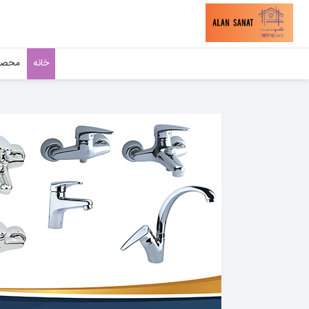
خانه
محصو